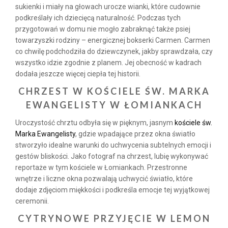
sukienki i miały na głowach urocze wianki, które cudownie
podkreślały ich dziecięcą naturalność. Podczas tych
przygotowań w domu nie mogło zabraknąć także psiej
towarzyszki rodziny – energicznej bokserki Carmen. Carmen
co chwilę podchodziła do dziewczynek, jakby sprawdzała, czy
wszystko idzie zgodnie z planem. Jej obecność w kadrach
dodała jeszcze więcej ciepła tej historii.
CHRZEST W KOŚCIELE ŚW. MARKA
EWANGELISTY W ŁOMIANKACH
Uroczystość chrztu odbyła się w pięknym, jasnym
kościele św.
Marka Ewangelisty
, gdzie wpadające przez okna światło
stworzyło idealne warunki do uchwycenia subtelnych emocji i
gestów bliskości. Jako fotograf na chrzest, lubię wykonywać
reportaże w tym kościele w Łomiankach. Przestronne
wnętrze i liczne okna pozwalają uchwycić światło, które
dodaje zdjęciom miękkości i podkreśla emocje tej wyjątkowej
ceremonii.
CYTRYNOWE PRZYJĘCIE W LEMON