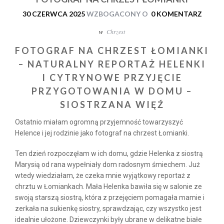
30 CZERWCA 2025
WZBOGACONY O
0 KOMENTARZ
w
Chrzest
FOTOGRAF NA CHRZEST ŁOMIANKI
– NATURALNY REPORTAŻ HELENKI
I CYTRYNOWE PRZYJĘCIE
PRZYGOTOWANIA W DOMU –
SIOSTRZANA WIĘŹ
Ostatnio miałam ogromną przyjemność towarzyszyć
Helence i jej rodzinie jako fotograf na chrzest Łomianki.
Ten dzień rozpoczęłam w ich domu, gdzie Helenka z siostrą
Marysią od rana wypełniały dom radosnym śmiechem. Już
wtedy wiedziałam, że czeka mnie wyjątkowy reportaż z
chrztu w Łomiankach. Mała Helenka bawiła się w salonie ze
swoją starszą siostrą, która z przejęciem pomagała mamie i
zerkała na sukienkę siostry, sprawdzając, czy wszystko jest
idealnie ułożone. Dziewczynki były ubrane w delikatne białe