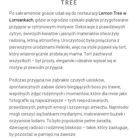
TREE
Po sakramencie goście udali się do restauracji
Lemon Tree w
Łomiankach
, gdzie w ogrodzie czekało pięknie przygotowane
przyjęcie w cytrynowym motywie. Dekoracje z prawdziwych
cytryn, świeżych kwiatów i jasnych materiałów stworzyły
radosną, letnią atmosferę. Uroczystość była połączona z
pierwszymi urodzinami Helenki, więc na stole pojawił się tort,
który własnoręcznie zrobiła jej mama. Tort zachwycił
wszystkich – był prosty, elegancki i idealnie wpisał się w
motyw przewodni przyjęcia.
Podczas przyjęcia nie zabrakło czułych uścisków,
spontanicznych zabaw dzieci biegających boso po trawie,
wspólnych zdjęć rodzinnych i momentów, które dla mnie jako
fotografki są najważniejsze – tych niepozowanych,
prawdziwych, pełnych emocji i szczerego śmiechu. Najmłodsi
mogli cieszyć się bańkami mydlanymi, malowaniem buziek i
oczywiście lodami. To było popołudnie pełne światła,
dziecięcej radości i rodzinnej bliskości – takie, który zasługuje,
by pozostać w pamięci na zawsze.